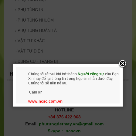
›
PHỤ TÙNG IN
›
PHỤ TÙNG NHUỘM
›
PHỤ TÙNG HOÀN TẤT
›
VẬT TƯ KHÁC
›
VẬT TƯ ĐIỆN
›
DỤNG CỤ - TRANG BỊ
HOTLINE
Chúng tôi rất vui khi trở thành
Người cộng sự
của Bạn.
Xin hãy để lại thông tin trong hộp tin nhắn dưới đây,
Chúng tôi sẽ liên hệ lại.
Cám ơn !
www.ncsc.com.vn
HOTLINE
+84 376 422 968
Email
phutungdetmay
.vn@gmail.com
Skype : ncscvn