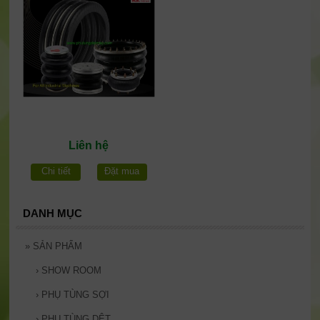
Liên hệ
Chi tiết
Đặt mua
DANH MỤC
»
SẢN PHẨM
›
SHOW ROOM
›
PHỤ TÙNG SỢI
›
PHỤ TÙNG DỆT