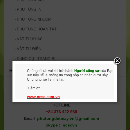
›
PHỤ TÙNG IN
›
PHỤ TÙNG NHUỘM
›
PHỤ TÙNG HOÀN TẤT
›
VẬT TƯ KHÁC
›
VẬT TƯ ĐIỆN
›
DỤNG CỤ - TRANG BỊ
HOTLINE
Chúng tôi rất vui khi trở thành
Người cộng sự
của Bạn.
Xin hãy để lại thông tin trong hộp tin nhắn dưới đây,
Chúng tôi sẽ liên hệ lại.
Cám ơn !
www.ncsc.com.vn
HOTLINE
+84 376 422 968
Email
phutungdetmay
.vn@gmail.com
Skype : ncscvn