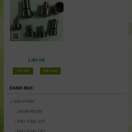
Liên hệ
Chi tiết
Đặt mua
DANH MỤC
»
SẢN PHẨM
›
SHOW ROOM
›
PHỤ TÙNG SỢI
›
PHỤ TÙNG DỆT