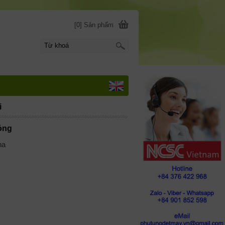
[0] Sản phẩm
i
ỏng
na