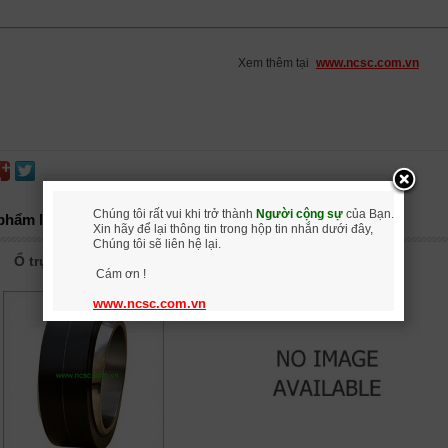
Xem thêm tại
www.ncsc.com.vn
Chúng tôi rất vui khi trở thành
Người cộng sự
của Bạn.
phẩm liên quan
Xin hãy để lại thông tin trong hộp tin nhắn dưới đây,
Chúng tôi sẽ liên hệ lại.
Ổ trục trơn hình cầu
Vòng bi
Cám ơn !
www.ncsc.com.vn