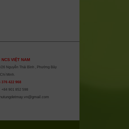
 NCS VIỆT NAM
8/26 Nguyễn Thái Bình , Phường Bảy
 Chí Minh.
 376 422 968
 : +84 901 852 598
hutungdetmay.vn@gmail.com