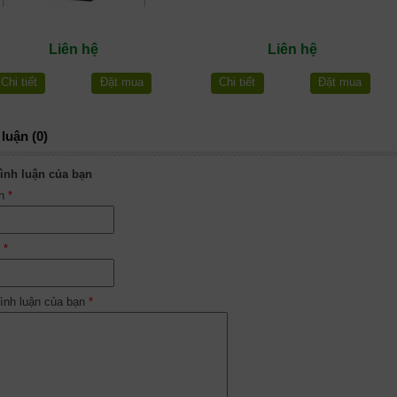
Liên hệ
Liên hệ
Chi tiết
Đặt mua
Chi tiết
Đặt mua
luận (0)
ình luận của bạn
ên
*
l
*
ình luận của bạn
*