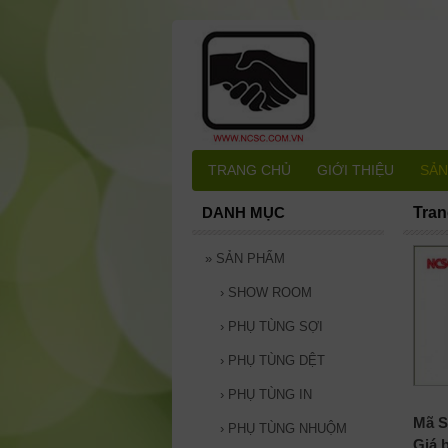
TRANG CHỦ
GIỚI THIỆU
SẢN
DANH MỤC
Tran
»
SẢN PHẨM
›
SHOW ROOM
›
PHỤ TÙNG SỢI
›
PHỤ TÙNG DỆT
›
PHỤ TÙNG IN
Mã S
›
PHỤ TÙNG NHUỘM
Giá 