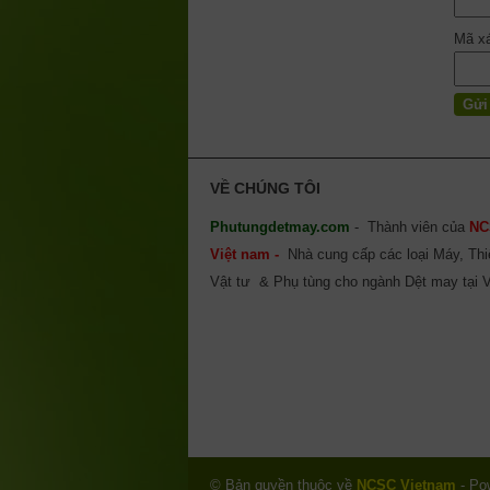
Mã x
VỀ CHÚNG TÔI
Phutungdetmay.com
- Thành viên của
NC
Việt nam -
Nhà cung cấp các loại Máy, Thiế
Vật tư & Phụ tùng cho ngành Dệt may tại 
© Bản quyền thuộc về
NCSC Vietnam
- Po