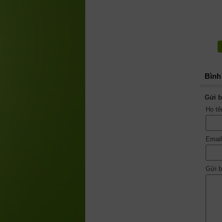
Bình 
Gửi b
Họ t
Emai
Gửi b