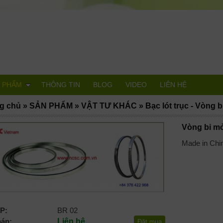
 PHẨM
THÔNG TIN
BLOG
VIDEO
LIÊN HỆ
g chủ
»
SẢN PHẨM
»
VẬT TƯ KHÁC
»
Bạc lót trục - Vòng b
Vòng bi m
Made in Chi
P:
BR 02
bán:
Liên hệ
Đặt mua